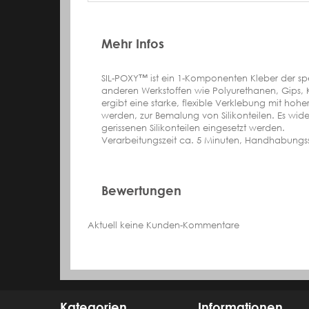
Mehr Infos
SIL-POXY™ ist ein 1-Komponenten Kleber der spe
anderen Werkstoffen wie Polyurethanen, Gips, K
ergibt eine starke, flexible Verklebung mit h
werden, zur Bemalung von Silikonteilen. Es wid
gerissenen Silikonteilen eingesetzt werden.
Verarbeitungszeit ca. 5 Minuten, Handhabungss
Bewertungen
Aktuell keine Kunden-Kommentare
Kategorien
Informationen