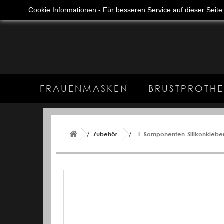
Anmelden
Deutsch
+49 (0) 89 41616049
Cookie Informationen - Für besseren Service auf dieser Seit
FRAUENMASKEN
BRUSTPROTHE
Zubehör
1-Komponenten-Silikonklebe