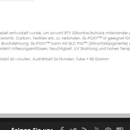
ziell entwickelt wurde, um sowohl RTV Silikonkautschuke miteinander z
eramik, Carbon, Textilien etc. zu verbinden. SIL-POXY™ ist geeignet fü
oher Bruchdehnung. SIL-POXY™ kann mit SILC PIG™ (Silikonfarbpigment
ersteht Witterungseinflüssen, Feuchtigkeit, UV Strahlung und hohen Tem
tabil 60 Minuten, Aushärtzeit 24 Stunden. Tube = 85 Gramm