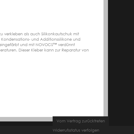
u verkleben als auch Silikonkautschuk mit
r Kondensations- und Additionssilikone und
e) eingefärbt und mit NOVOCS™ verdünnt
peraturen. Dieser Kleber kann zur Reparatur von
Vom Vertrag zurücktreten
Widerrufsstatus verfolgen