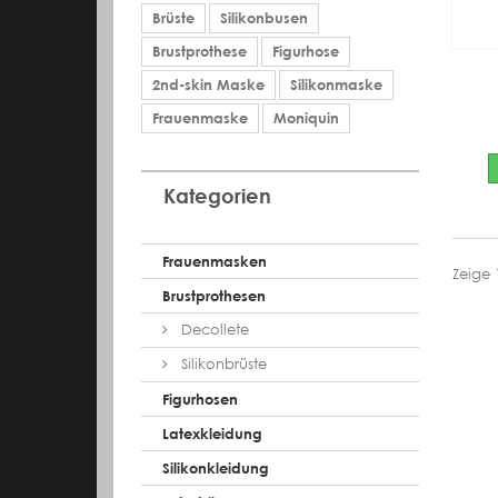
Brüste
Silikonbusen
Brustprothese
Figurhose
2nd-skin Maske
Silikonmaske
Frauenmaske
Moniquin
Kategorien
Frauenmasken
Zeige 
Brustprothesen
Decollete
Silikonbrüste
Figurhosen
Latexkleidung
Silikonkleidung