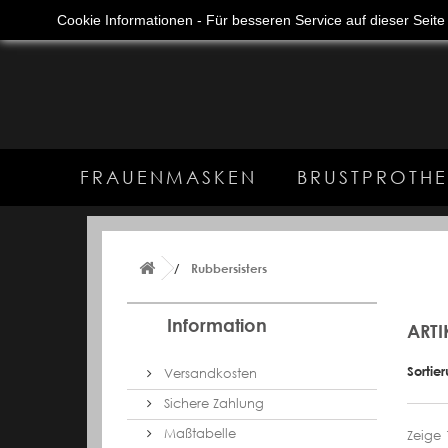
Anmelden
Deutsch
+49 (0) 89 41616049
Cookie Informationen - Für besseren Service auf dieser Seit
FRAUENMASKEN
BRUSTPROTHE
Rubbersisters
Information
ARTI
Sortie
Versandkosten
Sichere Zahlung
Maßtabelle
Zeige 