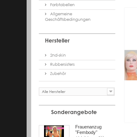
Farbtabellen
Allgemeine
Geschäftsbedingungen
Hersteller
2nd-skin
Rubbersisters
Zubehör
Alle Hersteller
Sonderangebote
Frauenanzug
"Fembody"