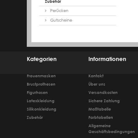
Zubehör
Perücken
Gutscheine
Kategorien
Informationen
Frauenmasken
Kontakt
Brustprothesen
Über uns
Figurhosen
Versandkosten
Latexkleidung
Sichere Zahlung
Silikonkleidung
Maßtabelle
Zubehör
Farbtabellen
Allgemeine
Geschäftsbedingungen