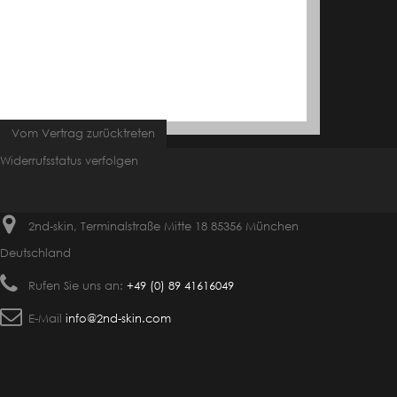
Vom Vertrag zurücktreten
Widerrufsstatus verfolgen
2nd-skin, Terminalstraße Mitte 18 85356 München
Deutschland
Rufen Sie uns an:
+49 (0) 89 41616049
E-Mail
info@2nd-skin.com