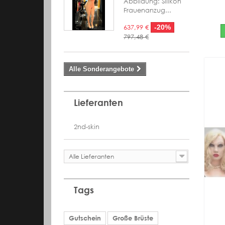
Abbildung: Silikon
Frauenanzug...
637,99 €
-20%
797,48 €
Alle Sonderangebote
Lieferanten
2nd-skin
Alle Lieferanten
Tags
Gutschein
Große Brüste