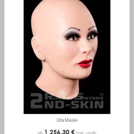
Dita Maske
1 256,30 €
ab
zzgl. MwSt.