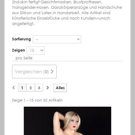
2nd-skin fertigt Gesichtsmasken, Brustprothesen,
Transgender-Hosen, Ganzkörperanzüge und Handschuhe
aus Silikon und Latex in Handarbeit. Alle Artikel sind
künstlerische Einzelstücke und nach Kundenwunsch
angefertigt.
Sortierung
Zeigen
pro Seite
Vergleichen (
)
0
1
2
3
Alles
Zeige 1 - 15 von 32 Artikeln