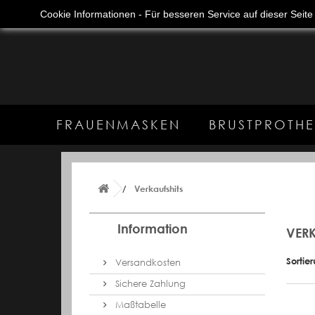
Anmelden
Deutsch
+49 (0) 89 41616049
Cookie Informationen - Für besseren Service auf dieser Seit
FRAUENMASKEN
BRUSTPROTHE
Verkaufshits
Information
VERK
Sortie
Versandkosten
Sichere Zahlung
Maßtabelle