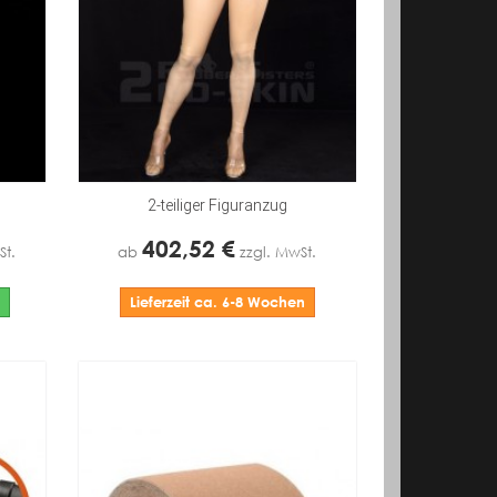
2-teiliger Figuranzug
402,52 €
St.
ab
zzgl. MwSt.
Lieferzeit ca. 6-8 Wochen