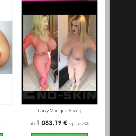
Curvy Moniquin Anzug
1 083,19 €
.
ab
zzgl. MwSt.