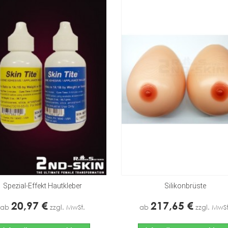
Spezial-Effekt Hautkleber
Silikonbrüste
20,97 €
217,65 €
ab
zzgl. MwSt.
ab
zzgl. MwSt