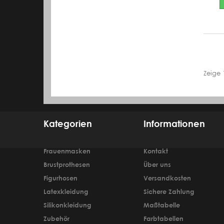
Zeige 
Kategorien
Informationen
Frauenmasken
Kontakt
Brustprothesen
Über uns
Figurhosen
Versandkosten
Latexkleidung
Sichere Zahlung
Silikonkleidung
Maßtabelle
Zubehör
Farbtabellen