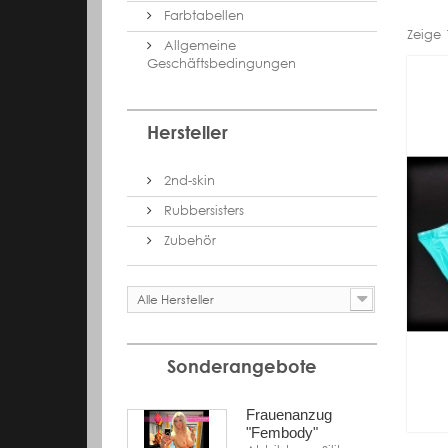
Farbtabellen
Zeige 
Allgemeine
Geschäftsbedingungen
Hersteller
2nd-skin
Rubbersisters
Zubehör
Alle Hersteller
Sonderangebote
Frauenanzug
"Fembody"