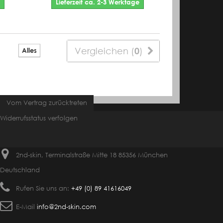
Lieferzeit ca. 2-3 Werktage
Vergleichen (
0
)
Alles
Vom Vertrag zurücktreten
Widerrufsstatus verfolgen
2nd-skin, Terminalstraße Mitte 18 85356 München
Deutschland
Rufen Sie uns an:
+49 (0) 89 41616049
E-Mail
info@2nd-skin.com