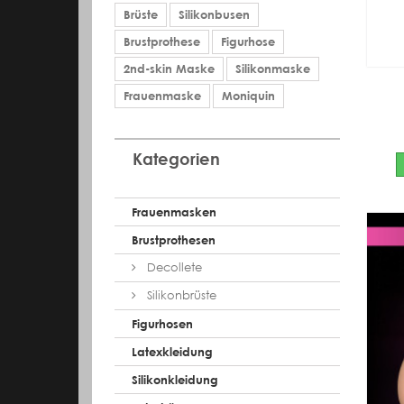
Brüste
Silikonbusen
Brustprothese
Figurhose
2nd-skin Maske
Silikonmaske
Frauenmaske
Moniquin
Kategorien
Frauenmasken
Brustprothesen
Decollete
Silikonbrüste
Figurhosen
Latexkleidung
Silikonkleidung