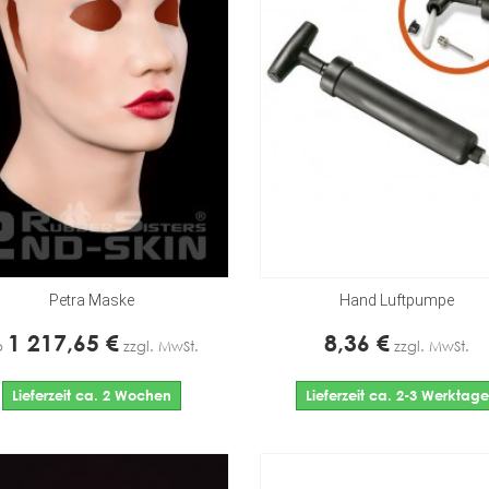
Petra Maske
Hand Luftpumpe
1 217,65 €
8,36 €
b
zzgl. MwSt.
zzgl. MwSt.
Lieferzeit ca. 2 Wochen
Lieferzeit ca. 2-3 Werktage