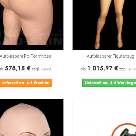
Aufblasbare Po-Formhose
Aufblasbarer Figuranzug
578,15 €
1 015,97 €
ab
zzgl. MwSt.
ab
zzgl. Mw
Lieferzeit ca. 6-8 Wochen
Lieferzeit ca. 3-4 Werktage