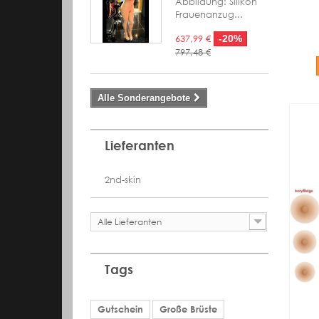
Abbildung: Silikon
Frauenanzug...
637,99 €
-20%
797,48 €
Alle Sonderangebote
Lieferanten
2nd-skin
Alle Lieferanten
Tags
Gutschein
Große Brüste